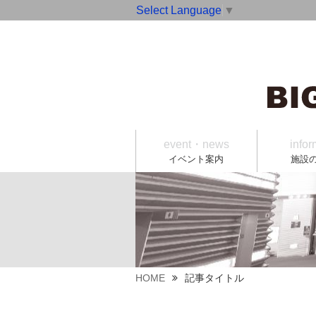
Select Language
▼
event・news
infor
イベント案内
施設
HOME
記事タイトル